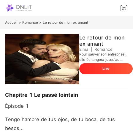
Accueil
>
Romance
>
Le retour de mon ex amant
Le retour de mon
ex amant
Elma
|
Romance
Pour sauver son entreprise ,
elle échangera jusqu'au
dernier centimètre de son
Lire
corps . La passion de Célia
est de diriger l'entreprise de
son père et elle veut sauver
l'héritage de sa famille .
Avec l'entreprise au bord de
Chapitre 1 Le passé lointain
l'effondrement , elle
demande de l'aide à un
Épisode 1
groupe de capital-
investissement . Mais elle ne
s'est pas rendu compte que
Tengo hambre de tus ojos, de tu boca, de tus 
son riche ex-petit ami
besos...
Alexandre Roy était le