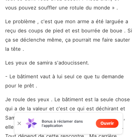
vous pouvez souffler une rotule du monde » . 
Le problème , c'est que mon arme a été larguée a 
reçu des coups de pied et est bourrée de boue . Si 
ça se déclenche même, ça pourrait me faire sauter 
la tête . 
Les yeux de samira s'adoucissent. 
- Le bâtiment vaut à lui seul ce que tu demande 
pour le prêt .
Je roule des yeux . Le bâtiment est la seule chose 
qui a de la valeur et c'est ce qui est déchirant et 
Samira le sait . En tant que directrice financière , 
Bonus à réclamer dans
Ouvrir
l'application
elle est consciente de la gravité de la situation . 
Tout dépend de cette rencontre . Ma carrière , 