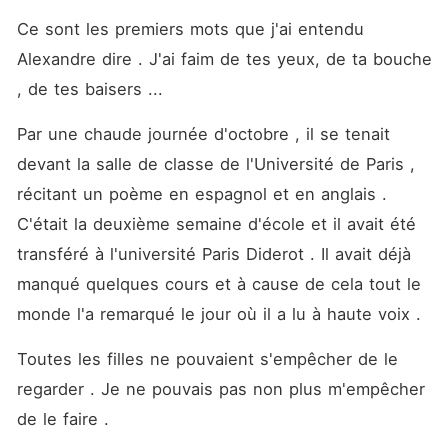
responsable et elle ne
s'attendait jamais à sa
Ce sont les premiers mots que j'ai entendu 
proposition indécente de 30
Alexandre dire . J'ai faim de tes yeux, de ta bouche 
jours ... Forcée de faire tout
ce que son bel ancien amant
, de tes baisers ...
veut , Célia est prise par
surprise lorsque leur passion
régre dans une incendie .
Par une chaude journée d'octobre , il se tenait 
Bien sûr si Alexandre veut
devant la salle de classe de l'Université de Paris , 
de la romance ou de la
vengeance , elle ne peut pas
récitant un poème en espagnol et en anglais . 
s'empêcher de vouloir
donner à leur relation une
C'était la deuxième semaine d'école et il avait été 
seconde chance . L'accord
transféré à l'université Paris Diderot . Il avait déjà 
de Célia se retournera-t-il
contre elle ou conduira-t-il à
manqué quelques cours et à cause de cela tout le 
une vie de luxure ?
monde l'a remarqué le jour où il a lu à haute voix .
Toutes les filles ne pouvaient s'empêcher de le 
regarder . Je ne pouvais pas non plus m'empêcher 
de le faire . 