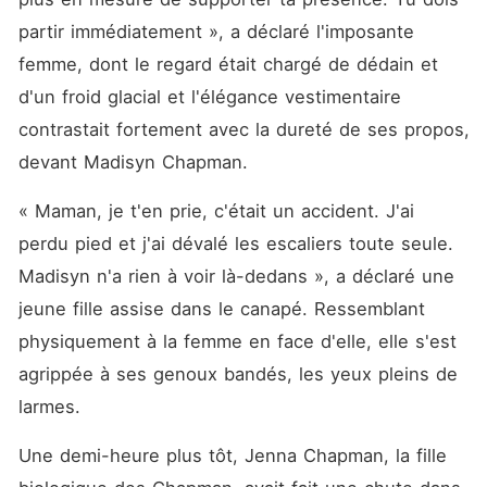
Ils la couvraient d'amour,
avant d'apprendre que
partir immédiatement », a déclaré l'imposante 
Madisyn avait sa propre
femme, dont le regard était chargé de dédain et 
entreprise florissante. «
Arrêtez de me harceler », lui
d'un froid glacial et l'élégance vestimentaire 
a dit son ex. « Mon cœur
n'appartient qu'à Jenna. » «
contrastait fortement avec la dureté de ses propos, 
Comment oses-tu penser
devant Madisyn Chapman. 
que ma femme a des
sentiments pour toi ? », a
affirmé un mystérieux gros
« Maman, je t'en prie, c'était un accident. J'ai 
bonnet.
perdu pied et j'ai dévalé les escaliers toute seule. 
Madisyn n'a rien à voir là-dedans », a déclaré une 
jeune fille assise dans le canapé. Ressemblant 
physiquement à la femme en face d'elle, elle s'est 
agrippée à ses genoux bandés, les yeux pleins de 
larmes. 
Une demi-heure plus tôt, Jenna Chapman, la fille 