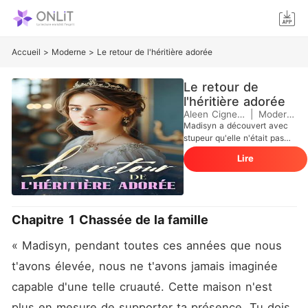
Accueil
>
Moderne
>
Le retour de l'héritière adorée
Le retour de
l'héritière adorée
Aleen Cignetti
|
Moderne
Madisyn a découvert avec
stupeur qu'elle n'était pas
l'enfant biologique de ses
Lire
parents. À cause des
manigances de la vraie fille,
elle a été mise à la porte et
est devenue la risée de tous.
Alors qu'on la croyait issue
Chapitre 1 Chassée de la famille
d'une famille de paysans,
Madisyn a découvert que
« Madisyn, pendant toutes ces années que nous 
son vrai père était l'homme
le plus riche de la ville et
t'avons élevée, nous ne t'avons jamais imaginée 
que ses frères étaient des
capable d'une telle cruauté. Cette maison n'est 
personnalités renommées
dans leur domaine respectif.
plus en mesure de supporter ta présence. Tu dois 