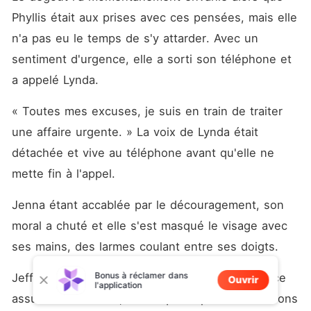
Phyllis était aux prises avec ces pensées, mais elle 
n'a pas eu le temps de s'y attarder. Avec un 
sentiment d'urgence, elle a sorti son téléphone et 
a appelé Lynda. 
« Toutes mes excuses, je suis en train de traiter 
une affaire urgente. » La voix de Lynda était 
détachée et vive au téléphone avant qu'elle ne 
mette fin à l'appel. 
Jenna étant accablée par le découragement, son 
moral a chuté et elle s'est masqué le visage avec 
ses mains, des larmes coulant entre ses doigts. 
Bonus à réclamer dans
Jeffry l'a enlacée, sa voix empreinte d'une douce 
Ouvrir
l'application
assurance. « Jenna, ne t'inquiète pas. Nous aurons 