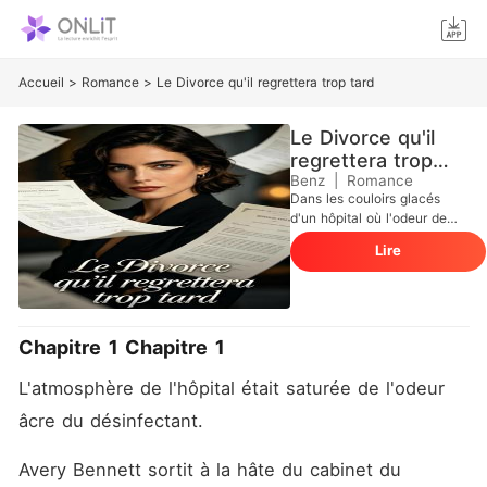
Accueil
>
Romance
>
Le Divorce qu'il regrettera trop tard
Le Divorce qu'il
regrettera trop
tard
Benz
|
Romance
Dans les couloirs glacés
d'un hôpital où l'odeur de
désinfectant étouffe tout
Lire
espoir, Avery Bennett croit
encore que son mariage
avec le puissant homme
d'affaires Alfred Whitmore
est une forteresse
Chapitre 1 Chapitre 1
inébranlable... jusqu'au jour
où sa demi-sœur Diana lui
L'atmosphère de l'hôpital était saturée de l'odeur 
révèle, la main posée sur
son ventre arrondi, qu'elle
âcre du désinfectant.
porte l'enfant de cet homme
qu'Irène a aimé pendant cinq
Avery Bennett sortit à la hâte du cabinet du 
ans. La gifle qui part alors