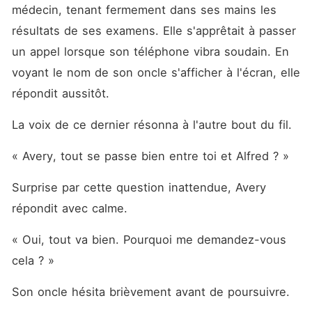
n'est qu'un geste de rage,
médecin, tenant fermement dans ses mains les 
mais le sang qui suit
transforme l'instant en
résultats de ses examens. Elle s'apprêtait à passer 
catastrophe et brise
un appel lorsque son téléphone vibra soudain. En 
irréversiblement sa vie :
accusée d'avoir fait perdre
voyant le nom de son oncle s'afficher à l'écran, elle 
le bébé, humiliée par sa
belle-famille et abandonnée
répondit aussitôt.
par celui qui promettait de
l'aimer toujours, elle signe un
La voix de ce dernier résonna à l'autre bout du fil.
divorce sans rien emporter
sinon ses blessures. Trois
ans plus tard, lorsqu'elle
« Avery, tout se passe bien entre toi et Alfred ? »
réapparaît dans la même
ville, méconnaissable
Surprise par cette question inattendue, Avery 
derrière une vie modeste, le
destin la place de nouveau
répondit avec calme.
face à l'homme qui l'a
détruite - et au couple
« Oui, tout va bien. Pourquoi me demandez-vous 
parfait qu'il forme désormais
avec sa maîtresse. Mais
cela ? »
cette fois, dans ses yeux ne
brûle plus la douleur d'une
Son oncle hésita brièvement avant de poursuivre.
femme brisée... seulement
une détermination glaciale. «