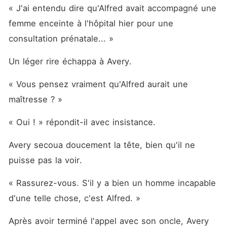
Tu voulais que je
« J'ai entendu dire qu'Alfred avait accompagné une 
disparaisse... » murmure-t-
elle intérieurement. « Alors
femme enceinte à l'hôpital hier pour une 
regarde bien comment je
consultation prénatale... »
reviens. » Car certaines
trahisons ne meurent jamais
: elles attendent simplement
Un léger rire échappa à Avery.
le moment parfait pour
renaître... et réclamer leur
« Vous pensez vraiment qu'Alfred aurait une 
dû.
maîtresse ? »
« Oui ! » répondit-il avec insistance.
Avery secoua doucement la tête, bien qu'il ne 
puisse pas la voir.
« Rassurez-vous. S'il y a bien un homme incapable 
d'une telle chose, c'est Alfred. »
Après avoir terminé l'appel avec son oncle, Avery 