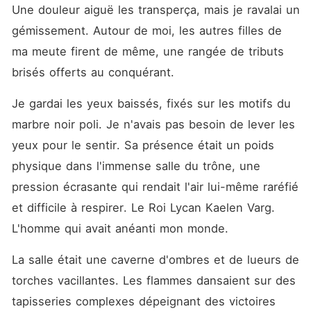
m'a surprise avec le sachet
Une douleur aiguë les transperça, mais je ravalai un 
en main, il a cru que
j'essayais de le droguer pour
gémissement. Autour de moi, les autres filles de 
me glisser dans son lit. Dans
ma meute firent de même, une rangée de tributs 
sa fureur aveugle, il a
accidentellement ingéré la
brisés offerts au conquérant.
poudre. Rendu fou par la
drogue, il s'est jeté sur moi.
Je gardai les yeux baissés, fixés sur les motifs du 
Même lorsque nos loups se
sont soudainement reconnus
marbre noir poli. Je n'avais pas besoin de lever les 
comme Âmes Sœurs, il n'a
pas reculé, me prenant de
yeux pour le sentir. Sa présence était un poids 
force avec une sauvagerie
physique dans l'immense salle du trône, une 
inouïe. Pourtant, au petit
matin, alors que j'étais
pression écrasante qui rendait l'air lui-même raréfié 
brisée, il a murmuré le nom
d'une autre femme dans son
et difficile à respirer. Le Roi Lycan Kaelen Varg. 
sommeil. En se réveillant,
L'homme qui avait anéanti mon monde.
consumé par la honte et le
dégoût de sa propre perte de
contrôle, il m'a regardée
La salle était une caverne d'ombres et de lueurs de 
comme une simple ordure. «
Emmène-la dans les Barrens
torches vacillantes. Les flammes dansaient sur des 
et assure-toi qu'elle ne
tapisseries complexes dépeignant des victoires 
revienne jamais. » Pour