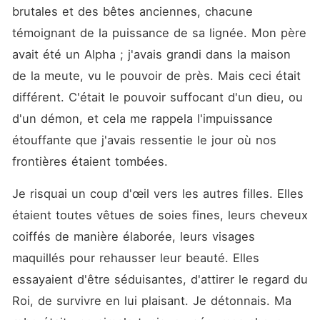
effacer son erreur, il a
brutales et des bêtes anciennes, chacune 
ordonné qu'on m'enchaîne
avec de l'argent pur et qu'on
témoignant de la puissance de sa lignée. Mon père 
me jette dans ce désert
avait été un Alpha ; j'avais grandi dans la maison 
stérile infesté de monstres.
Laissée pour morte sous un
de la meute, vu le pouvoir de près. Mais ceci était 
soleil de plomb, la chair
brûlée à vif par le métal
différent. C'était le pouvoir suffocant d'un dieu, ou 
maudit, je n'avais plus de
d'un démon, et cela me rappela l'impuissance 
larmes. Il croyait s'être
débarrassé d'une simple
étouffante que j'avais ressentie le jour où nos 
complication. Mais il a oublié
qu'un Thorne ne baisse
frontières étaient tombées.
jamais la tête. Je survivrai à
cet enfer, et je reviendrai
Je risquai un coup d'œil vers les autres filles. Elles 
pour voir son royaume
brûler.
étaient toutes vêtues de soies fines, leurs cheveux 
coiffés de manière élaborée, leurs visages 
maquillés pour rehausser leur beauté. Elles 
essayaient d'être séduisantes, d'attirer le regard du 
Roi, de survivre en lui plaisant. Je détonnais. Ma 