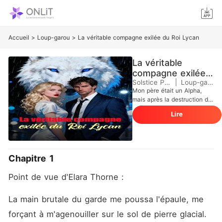
Accueil
>
Loup-garou
>
La véritable compagne exilée du Roi Lycan
La véritable
compagne exilée
du Roi Lycan
Solstice Page
|
Loup-garou
Mon père était un Alpha,
mais après la destruction de
notre meute, je n'étais plus
Lire
qu'un butin de guerre
agenouillé devant le tyran
qui avait anéanti mon monde
: le Roi Lycan, Kaelen Varg.
Contre toute attente, il m'a
Chapitre 1
choisie parmi les tributs pour
le servir dans ses
Point de vue d'Elara Thorne :
appartements. Mais son Bêta
me détestait et a
délibérément laissé tomber
La main brutale du garde me poussa l'épaule, me 
un puissant aphrodisiaque à
forçant à m'agenouiller sur le sol de pierre glacial. 
mes pieds. Quand Kaelen