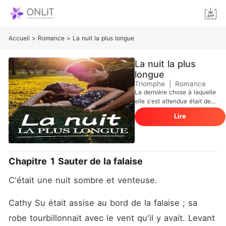
Accueil
>
Romance
>
La nuit la plus longue
La nuit la plus
longue
Triomphe
|
Romance
La dernière chose à laquelle
elle s'est attendue était de
se réveiller dans un autre
Lire
corps, dont l'ancienne
propriétaire était l'épouse
d'un PDG célèbre, une
femme née dans une famille
aisée. Elle pensait pouvoir
Chapitre 1 Sauter de la falaise
saisir cette chance pour
profiter de la vie, mais ce
C'était une nuit sombre et venteuse. 
qu'elle a obtenu n'était que
l'indifférence de son mari.
Lorsque la femme qu'il
Cathy Su était assise au bord de la falaise ; sa 
aimait est revenue, il a
robe tourbillonnait avec le vent qu'il y avait. Levant 
demandé le divorce et elle a