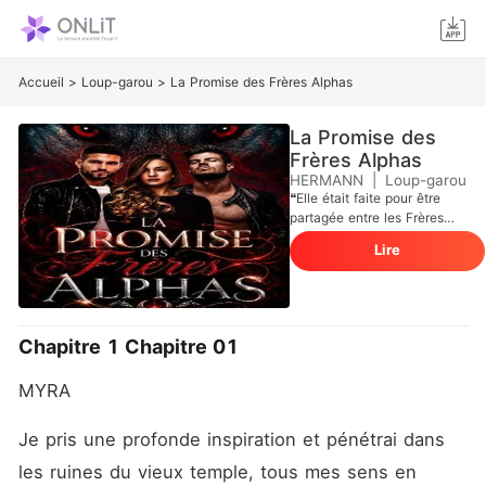
Accueil
>
Loup-garou
>
La Promise des Frères Alphas
La Promise des
Frères Alphas
HERMANN
|
Loup-garou
❝Elle était faite pour être
partagée entre les Frères
Alpha.❞ Quand la déesse de
Lire
la lune lui accorde un vœu,
Myra en profite pour dresser
une liste interminable de
qualités qu'elle attend de
son futur compagnon. Pour
Chapitre 1 Chapitre 01
honorer chacun de ces
désirs, la déesse n'a qu'une
MYRA
seule solution : la destiner
aux Frères Alpha. Ces
mêmes Frères Alpha qui la
Je pris une profonde inspiration et pénétrai dans 
recherchent depuis des
les ruines du vieux temple, tous mes sens en 
années. Hunter et Mateo