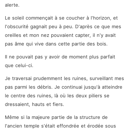
King. On dit des Frères Alpha
alerte.
qu'ils sont des Alphas sans
pitié. Leur nom seul suffit à
glacer le sang des autres
Le soleil commençait à se coucher à l'horizon, et 
Alphas. Quiconque s'est
l'obscurité gagnait peu à peu. D'après ce que mes 
attiré leur colère n'a jamais
eu l'occasion de le regretter
oreilles et mon nez pouvaient capter, il n'y avait 
sauf une : une hackeuse
hors pair connue sous le
pas âme qui vive dans cette partie des bois.
nom de Myra Woods. Mais
que se passe-t-il le jour où
Il ne pouvait pas y avoir de moment plus parfait 
ils découvrent que cette
ennemie de légende est en
que celui-ci.
réalité leur âme sœur ?
Je traversai prudemment les ruines, surveillant mes 
pas parmi les débris. Je continuai jusqu'à atteindre 
le centre des ruines, là où les deux piliers se 
dressaient, hauts et fiers.
Même si la majeure partie de la structure de 
l'ancien temple s'était effondrée et érodée sous 