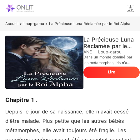
Accueil
>
Loup-garou
>
La Précieuse Luna Réclamée par le Roi Alpha
La Précieuse Luna
Réclamée par le
Roi Alpha
ANE
|
Loup-garou
Dans un monde dominé par
les métamorphes, Iris n'a
jamais eu la place qui lui
Lire
revenait. Née fragile,
incapable de se transformer
et atteinte de surdité, elle a
grandi dans l'ombre, rejetée
même par sa propre famille.
Chapitre 1 .
Fille d'un Alpha puissant, elle
aurait dû être respectée...
Depuis le jour de sa naissance, elle n'avait cessé 
mais elle n'était pour son
père qu'une honte à
d'être malade. Plus petite que les autres bébés 
dissimuler. Sa vie bascule
métamorphes, elle avait toujours été fragile. Les 
lorsque sa meute est
anéantie. Capturée après la
premières années avaient été un combat constant, 