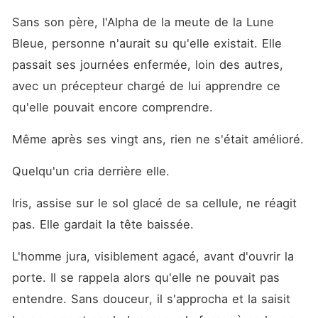
endurées. Peu à peu, une
vérité troublante émerge :
Sans son père, l'Alpha de la meute de la Lune 
Iris aussi a été une victime.
Bleue, personne n'aurait su qu'elle existait. Elle 
Battue par son propre frère,
enfermée par son père,
passait ses journées enfermée, loin des autres, 
privée de liberté depuis
toujours... elle n'a jamais
avec un précepteur chargé de lui apprendre ce 
connu autre chose que la
qu'elle pouvait encore comprendre.
peur. Deux âmes brisées,
liées par la haine et le
passé, se retrouvent face à
Même après ses vingt ans, rien ne s'était amélioré.
face dans un jeu cruel où la
vengeance pourrait bien tout
Quelqu'un cria derrière elle.
détruire. Alors que les
tensions entre meutes
menacent d'embraser leur
Iris, assise sur le sol glacé de sa cellule, ne réagit 
monde, Iris devra lutter pour
survivre... et peut-être
pas. Elle gardait la tête baissée.
changer le cœur d'un Alpha
consumé par la colère. Mais
L'homme jura, visiblement agacé, avant d'ouvrir la 
dans un univers où le
pouvoir décide de tout, une
porte. Il se rappela alors qu'elle ne pouvait pas 
question demeure : Peut-on
entendre. Sans douceur, il s'approcha et la saisit 
aimer la fille de son ennemi...
sans la détruire ?