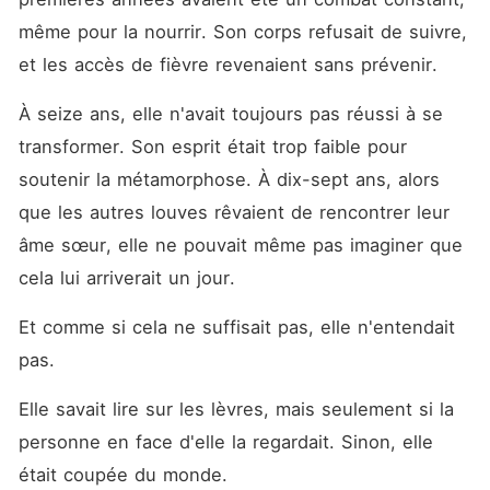
chute de son père, Iris
devient une prisonnière de
même pour la nourrir. Son corps refusait de suivre, 
guerre... et pire encore : la
et les accès de fièvre revenaient sans prévenir.
propriété de Cane Nortern,
l'Alpha ennemi. Autrefois
réduit en esclavage par son
À seize ans, elle n'avait toujours pas réussi à se 
père, Cane a tout perdu - sa
famille, sa liberté, son passé.
transformer. Son esprit était trop faible pour 
Aujourd'hui, il est revenu au
soutenir la métamorphose. À dix-sept ans, alors 
sommet, guidé par une seule
chose : la vengeance. Et Iris
que les autres louves rêvaient de rencontrer leur 
est le dernier vestige de cet
homme qu'il haïssait. Entre
âme sœur, elle ne pouvait même pas imaginer que 
ses mains, elle n'est plus
cela lui arriverait un jour.
qu'un outil pour assouvir sa
haine. Humiliée, brisée,
enfermée, elle doit survivre
Et comme si cela ne suffisait pas, elle n'entendait 
dans un monde où chaque
pas.
regard la condamne pour
des crimes qu'elle n'a jamais
commis. Mais derrière la
Elle savait lire sur les lèvres, mais seulement si la 
cruauté de Cane se cache
une douleur profonde, une
personne en face d'elle la regardait. Sinon, elle 
histoire marquée par la perte
était coupée du monde.
et les souffrances qu'il a