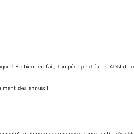
que ! Eh bien, en fait, ton père peut faire l'ADN de m
raiment des ennuis !
 désespéré, et je ne peux pas garder mon petit frèr