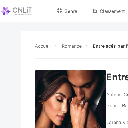
Genre
Classement
Accueil
>
Romance
>
Entrelacés par 
Entr
Auteur:
G
Genre:
Ro
Lorena vi