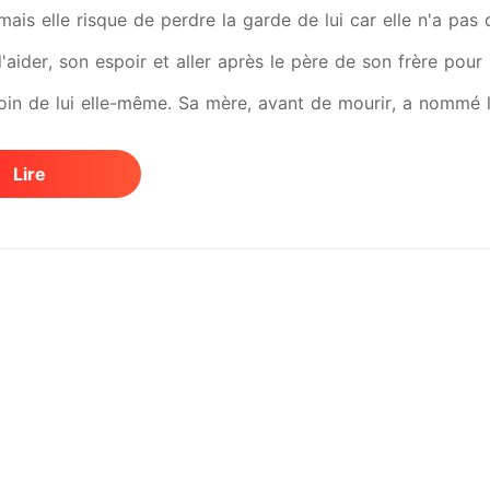
mais elle risque de perdre la garde de lui car elle n'a pas
l'aider, son espoir et aller après le père de son frère pour 
oin de lui elle-même. Sa mère, avant de mourir, a nommé
kaios. C'est un milliardaire dans l'immobilier, c'est un 
Lire
 bientôt Lorena aura la triste mission de se rendre dans ce
ance de son petit frère Hande !... En arrivant au manoir des
ec. Heitor Lykaios, après avoir entendu l'histoire de Loren
ère Katrina et de faire un scandale, révélant le fils de la
e et pour lui éviter de souffrir. Hector est capable de to
rère et d'épouser Lorena.