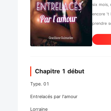
six mois, 
encore 't 
prendre s
Hermès Ly
Cependant,
reconnaiss
aîné du Gr
Chapitre 1 début
chez sa m
est malad
Type. 01
supposé f
Entrelacés par l'amour
Lorraine