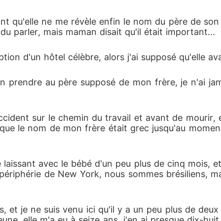
t qu'elle ne me révèle enfin le nom du père de son fi
du parler, mais maman disait qu'il était important...
ption d'un hôtel célèbre, alors j'ai supposé qu'elle 
 prendre au père supposé de mon frère, je n'ai ja
ident sur le chemin du travail et avant de mourir, e
sé que le nom de mon frère était grec jusqu'au mome
me laissant avec le bébé d'un peu plus de cinq mois, 
 périphérie de New York, nous sommes brésiliens, ma
et je ne suis venu ici qu'il y a un peu plus de deux a
eune, elle m'a eu à seize ans, j'en ai presque dix-huit,