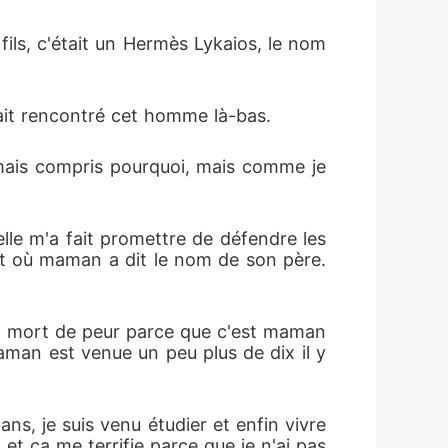
ls, c'était un Hermès Lykaios, le nom 
avait rencontré cet homme là-bas.
mais compris pourquoi, mais comme je 
lle m'a fait promettre de défendre les 
nt où maman a dit le nom de son père. 
et mort de peur parce que c'est maman 
man est venue un peu plus de dix il y 
ns, je suis venu étudier et enfin vivre 
 et ça me terrifie parce que je n'ai pas 