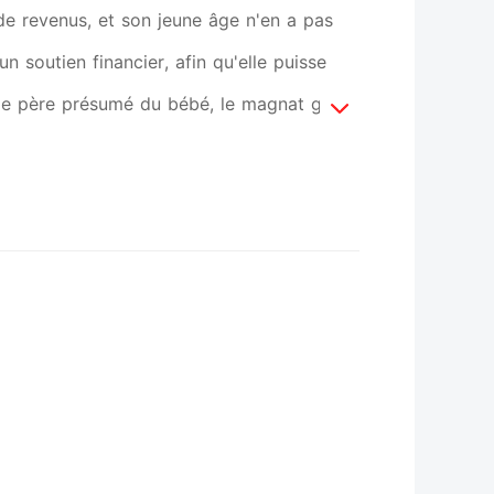
 de revenus, et son jeune âge n'en a pas
un soutien financier, afin qu'elle puisse
 le père présumé du bébé, le magnat grec
homme marié et au-dessus de tout soupçon.
tte famille traditionnelle et d'exiger la
 Lykaios, elle est interceptée par le fils
a, décide bientôt de ne pas la laisser aller
 trahison de son père ! Parce que ta mère
ut, même d'assumer la paternité de son