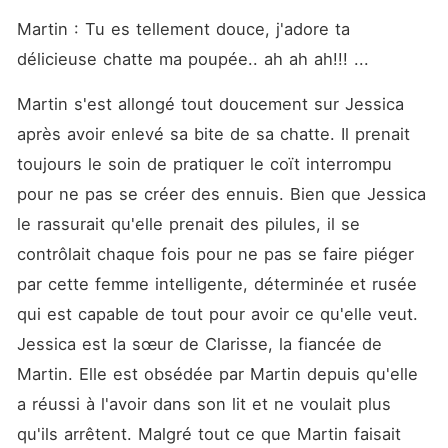
que cette dernière vienne
rester avec eux. Qu'est-ce
Martin : Tu es tellement douce, j'adore ta 
qui se passera selon vous ?
délicieuse chatte ma poupée.. ah ah ah!!! ... 
Je vous laisse découvrir
cela en lisant ce récit qui
s'ouvre à vous.
Martin s'est allongé tout doucement sur Jessica 
après avoir enlevé sa bite de sa chatte. Il prenait 
toujours le soin de pratiquer le coït interrompu 
pour ne pas se créer des ennuis. Bien que Jessica 
le rassurait qu'elle prenait des pilules, il se 
contrôlait chaque fois pour ne pas se faire piéger 
par cette femme intelligente, déterminée et rusée 
qui est capable de tout pour avoir ce qu'elle veut. 
Jessica est la sœur de Clarisse, la fiancée de 
Martin. Elle est obsédée par Martin depuis qu'elle 
a réussi à l'avoir dans son lit et ne voulait plus 
qu'ils arrêtent. Malgré tout ce que Martin faisait 