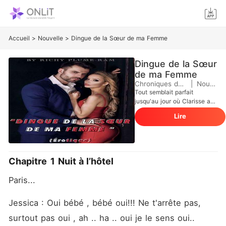
Accueil
>
Nouvelle
>
Dingue de la Sœur de ma Femme
Dingue de la Sœur
de ma Femme
Chroniques de Plume
|
Nouvelle
Tout semblait parfait
jusqu'au jour où Clarisse a
été mise à la tête de
Lire
l'entreprise de son père.
Cette belle, séduisante et
brillante femme remplie
d'ambitions, ne savait pas
que ce poste qu'elle venait
Chapitre 1 Nuit à l’hôtel
d'occuper sera la source de
la destruction de son
Paris... 
mariage. Cette dernière qui
ne savait pas que sa sœur
Jessica entretenait une
Jessica : Oui bébé , bébé oui!!! Ne t'arrête pas, 
relation purement sexuelle
surtout pas oui , ah .. ha .. oui je le sens oui.. 
avec son mari, décidé à ce