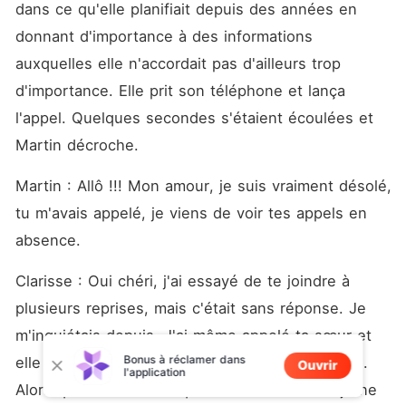
dans ce qu'elle planifiait depuis des années en 
donnant d'importance à des informations 
auxquelles elle n'accordait pas d'ailleurs trop 
d'importance. Elle prit son téléphone et lança 
l'appel. Quelques secondes s'étaient écoulées et 
Martin décroche. 
Martin : Allô !!! Mon amour, je suis vraiment désolé, 
tu m'avais appelé, je viens de voir tes appels en 
absence. 
Clarisse : Oui chéri, j'ai essayé de te joindre à 
plusieurs reprises, mais c'était sans réponse. Je 
m'inquiétais depuis. J'ai même appelé ta sœur et 
Bonus à réclamer dans
elle m'a dit que tu n'es pas à la maison familiale. 
Ouvrir
l'application
Alors que c'est là-bas que tu devrais être si je ne 