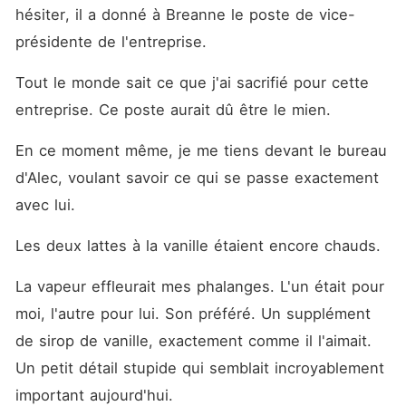
trahison a déchiré mon âme,
hésiter, il a donné à Breanne le poste de vice-
ne laissant derrière elle
qu'une fureur glaciale. Je
présidente de l'entreprise.
n'ai pas pleuré et je n'ai pas
attendu qu'il me jette. J'ai
Tout le monde sait ce que j'ai sacrifié pour cette 
rédigé mon avis formel de
rejet de compagnon, effacé
entreprise. Ce poste aurait dû être le mien.
toutes mes données de ses
serveurs et accepté l'offre
En ce moment même, je me tiens devant le bureau 
du plus grand rival de la
meute, un terrifiant PDG
d'Alec, voulant savoir ce qui se passe exactement 
Lycan. Il était temps de
détruire son empire.
avec lui.
Les deux lattes à la vanille étaient encore chauds.
La vapeur effleurait mes phalanges. L'un était pour 
moi, l'autre pour lui. Son préféré. Un supplément 
de sirop de vanille, exactement comme il l'aimait. 
Un petit détail stupide qui semblait incroyablement 
important aujourd'hui.