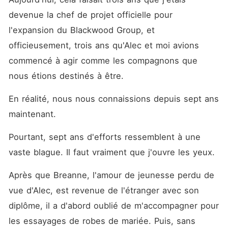
conversation secrète avec
son Bêta. Il qualifiait notre
devenue la chef de projet officielle pour 
future cérémonie de liaison
l'expansion du Blackwood Group, et 
de simple formalité pour
apaiser les anciens. Il se
officieusement, trois ans qu'Alec et moi avions 
moquait de mon absence de
loup, affirmant que mes
commencé à agir comme les compagnons que 
brillantes stratégies n'étaient
nous étions destinés à être.
qu'un moyen de compenser
mes déficiences. Son plan
était de m'utiliser pour
En réalité, nous nous connaissions depuis sept ans 
finaliser une fusion, d'offrir le
projet de ma vie à Breanne
maintenant.
comme cadeau de
bienvenue, puis de me
Pourtant, sept ans d'efforts ressemblent à une 
rejeter. « Elle est faible. Elle
pleurera, mais elle ne se
vaste blague. Il faut vraiment que j'ouvre les yeux.
battra pas. » Sept années de
sacrifices, des dîners
Après que Breanne, l'amour de jeunesse perdu de 
annulés avec ma mère
malade, une bourse pour
vue d'Alec, est revenue de l'étranger avec son 
l'Ivy League abandonnée...
tout ça pour un homme qui
diplôme, il a d'abord oublié de m'accompagner pour 
ne me voyait que comme un
les essayages de robes de mariée. Puis, sans 
outil temporaire. Cette