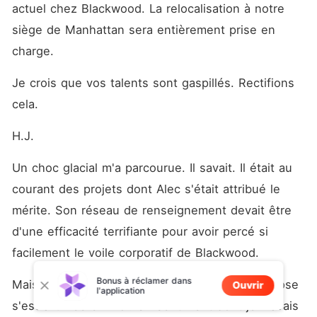
actuel chez Blackwood. La relocalisation à notre 
siège de Manhattan sera entièrement prise en 
charge.
Je crois que vos talents sont gaspillés. Rectifions 
cela.
H.J.
Un choc glacial m'a parcourue. Il savait. Il était au 
courant des projets dont Alec s'était attribué le 
mérite. Son réseau de renseignement devait être 
d'une efficacité terrifiante pour avoir percé si 
facilement le voile corporatif de Blackwood.
Bonus à réclamer dans
Mais plus que le choc, une étincelle d'autre chose 
Ouvrir
l'application
s'est allumée en moi. Un sentiment dont je n'avais 