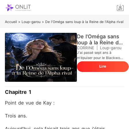
Accueil
>
Loup-garou
>
De l'Oméga sans loup à la Reine de l'Alpha rival
De l'Oméga sans
loup à la Reine de
l'Alpha rival
CORRINE
|
Loup-garou
J'ai passé sept ans à
m'épuiser pour le Blackwood
Group, agissant comme la
Lire
compagne non officielle de
l'Alpha, Alec. Je pensais que
mon dévouement
compenserait le fait que
j'étais une Oméga sans loup.
Chapitre 1
Mais quand Breanne, son
amour de jeunesse de sang
Point de vue de Kay :
pur, est revenue, tout a
basculé. Il lui a donné le
poste de vice-présidente
Trois ans.
que j'avais mérité, avant que
je ne surprenne sa
Aujourd'hui, cela faisait trois ans que j'étais 