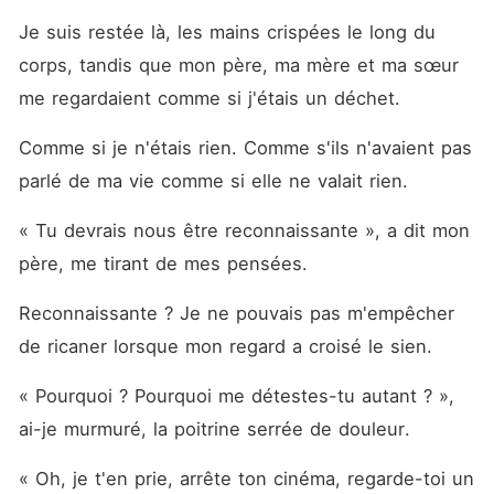
qui prend sans pitié. Son
contact brûle. Sa voix
Je suis restée là, les mains crispées le long du 
commande. Son corps
corps, tandis que mon père, ma mère et ma sœur 
détruit. Et je continue de
revenir pour plus. Mais
me regardaient comme si j'étais un déchet. 
Maximus ne connaît pas
l'amour. Il ne connaît pas les
âmes sœurs. Il prend. Il
Comme si je n'étais rien. Comme s'ils n'avaient pas 
possède. Et il ne reste
parlé de ma vie comme si elle ne valait rien. 
jamais. Dommage pour lui...
je ne suis pas la fille faible
et pathétique qu'ils ont
« Tu devrais nous être reconnaissante », a dit mon 
rejetée. Je suis bien plus
père, me tirant de mes pensées. 
redoutable, la seule à
pouvoir lever sa
malédiction... ou anéantir
Reconnaissante ? Je ne pouvais pas m'empêcher 
son royaume.
de ricaner lorsque mon regard a croisé le sien. 
« Pourquoi ? Pourquoi me détestes-tu autant ? », 
ai-je murmuré, la poitrine serrée de douleur. 
« Oh, je t'en prie, arrête ton cinéma, regarde-toi un 