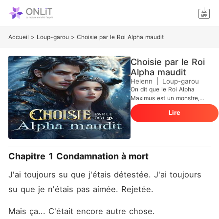
Accueil
>
Loup-garou
>
Choisie par le Roi Alpha maudit
Choisie par le Roi
Alpha maudit
Helenn
|
Loup-garou
On dit que le Roi Alpha
Maximus est un monstre,
trop grand, trop brutal, trop
Lire
maudit. Son lit est synonyme
de mort, et aucune femme
n'en est jamais sortie
vivante. Alors pourquoi m'a-
t-il choisie, moi ? Une
Chapitre 1 Condamnation à mort
oméga indésirable et grasse,
abandonnée par sa propre
J'ai toujours su que j'étais détestée. J'ai toujours 
meute. Une nuit avec le roi
impitoyable était censée me
su que je n'étais pas aimée. Rejetée. 
tuer. Au lieu de cela, elle m'a
détruite. Maintenant, je
Mais ça... C'était encore autre chose. 
désire ardemment l'homme