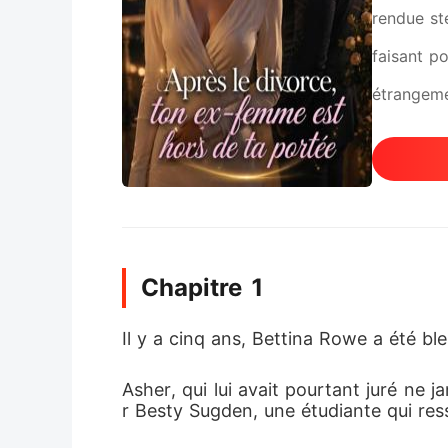
rendue sté
faisant p
étrangeme
pris la dé
Chapitre 1
Il y a cinq ans, Bettina Rowe a été b
Asher, qui lui avait pourtant juré ne j
r Besty Sugden, une étudiante qui res