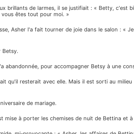
x brillants de larmes, il se justifiait : « Betty, c'est b
, vous êtes tout pour moi. »
, Asher l'a fait tourner de joie dans le salon : « Je 
 Betsy. 
il l'a abandonnée, pour accompagner Betsy à une cons
it qu'il resterait avec elle. Mais il est sorti au milie
nniversaire de mariage. 
st mise à porter les chemises de nuit de Bettina et à u
imide, mi-provocante : « Asher, les affaires de Betti