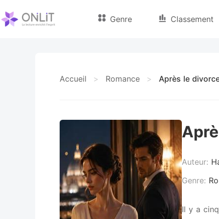
Genre
Classement
Accueil
>
Romance
>
Après le divorc
Aprè
Auteur:
H
Genre:
Ro
Il y a ci