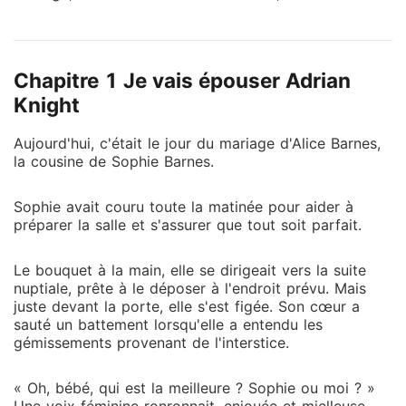
derrière son dos, certaine que le mariage allait
échouer. Mais la carrière de Sophie a pris son envol,
et leur amour n'a fait que se renforcer. Plus tard, lors
Chapitre 1 Je vais épouser Adrian
d'un événement très médiatisé, le PDG d'un
conglomérat a retiré son masque, révélant que le mari
Knight
de Sophie était une célébrité mondiale. *** Adrian ne
Aujourd'hui, c'était le jour du mariage d'Alice Barnes,
s'intéressait pas à sa femme arrangée et s'était
la cousine de Sophie Barnes.
déguisé dans l'espoir qu'elle le quitte. Mais lorsque
Sophie a voulu s'éloigner, Adrian s'est effondré et lui
Sophie avait couru toute la matinée pour aider à
a murmuré : « S'il te plaît, Sophie, ne pars pas. Un
préparer la salle et s'assurer que tout soit parfait.
baiser, et je te donnerai le monde entier. »
Le bouquet à la main, elle se dirigeait vers la suite
nuptiale, prête à le déposer à l'endroit prévu. Mais
juste devant la porte, elle s'est figée. Son cœur a
sauté un battement lorsqu'elle a entendu les
gémissements provenant de l'interstice.
« Oh, bébé, qui est la meilleure ? Sophie ou moi ? »