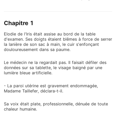
mentalement prêt pour son prochain rendez-vous. Il
m'a renvoyée seule au manoir familial. C'est là, sur
son iPad oublié dans le salon, que j'ai vu la
Chapitre 1
notification. C'était notre troisième anniversaire de
mariage, mais il organisait un gala secret pour le
Elodie de l'Iris était assise au bord de la table
retour de sa maîtresse, Catine, le soir même. Quand
d'examen. Ses doigts étaient blêmes à force de serrer
je lui ai présenté les papiers du divorce à son retour,
la lanière de son sac à main, le cuir s'enfonçant
il a ri au nez de ma détresse. Il m'a dit que j'étais
douloureusement dans sa paume.
hystérique, que sans son argent et le nom Taillefer, je
n'étais qu'une incapable qui finirait à la rue. Il a
Le médecin ne la regardait pas. Il faisait défiler des
bloqué mes cartes de crédit cinq minutes après mon
données sur sa tablette, le visage baigné par une
départ, persuadé que je reviendrais en rampant dès
lumière bleue artificielle.
que j'aurais faim. Le pauvre idiot. Il ignore que la
femme silencieuse qu'il prend pour une simple
- La paroi utérine est gravement endommagée,
Madame Taillefer, déclara-t-il.
décoration est en réalité « Solaris », la hackeuse
légendaire du MIT. Il ne sait pas que c'est mon code
qui a bâti son empire, que c'est moi qui corrigeais
Sa voix était plate, professionnelle, dénuée de toute
chaleur humaine.
ses algorithmes la nuit pendant qu'il dormait, et que