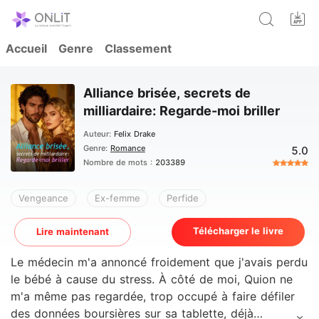
Accueil
Genre
Classement
Alliance brisée, secrets de
milliardaire: Regarde-moi briller
Auteur:
Felix Drake
Genre:
Romance
5.0
Nombre de mots :
203389
Vengeance
Ex-femme
Perfide
Télécharger le livre
Lire maintenant
Le médecin m'a annoncé froidement que j'avais perdu
le bébé à cause du stress. À côté de moi, Quion ne
m'a même pas regardée, trop occupé à faire défiler
des données boursières sur sa tablette, déjà