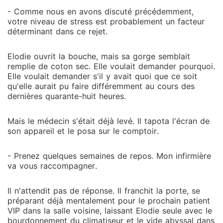
j'ai amassé une fortune en cryptomonnaie dont il n'a
- Comme nous en avons discuté précédemment,
même pas idée. J'ai acheté un coupe-boulon dans
votre niveau de stress est probablement un facteur
une quincaillerie et j'ai brisé mon alliance à trois
déterminant dans ce rejet.
millions de dollars devant son assistant, juste pour le
sport. Puis, j'ai activé mon compte secret en Suisse
Elodie ouvrit la bouche, mais sa gorge semblait
et j'ai postulé chez son pire ennemi commercial. Il
remplie de coton sec. Elle voulait demander pourquoi.
pensait que j'étais sa chose. Il va vite comprendre
Elle voulait demander s'il y avait quoi que ce soit
que j'étais son cerveau, et je m'apprête à tout
qu'elle aurait pu faire différemment au cours des
débrancher.
dernières quarante-huit heures.
Mais le médecin s'était déjà levé. Il tapota l'écran de
son appareil et le posa sur le comptoir.
- Prenez quelques semaines de repos. Mon infirmière
va vous raccompagner.
Il n'attendit pas de réponse. Il franchit la porte, se
préparant déjà mentalement pour le prochain patient
VIP dans la salle voisine, laissant Elodie seule avec le
bourdonnement du climatiseur et le vide abyssal dans